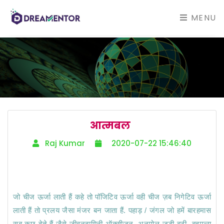
MENU
  आत्मबल    
   Raj Kumar     
     2020-07-22 15:46:40
जो चीज ऊर्जा लाती हैं कहे तो पॉजिटिव ऊर्जा वही चीज ज़ब निगेटिव ऊर्जा 
लाती हैं तो प्रलय जैसा मंजर बन जाता हैं. पहाड़ / जंगल जो हमें बारहमास  
सब कुछ देते हैं जैसे जीवनदायिनी ऑक्सीजन, अनमोल जड़ी बूटी, बहुमूल्य 