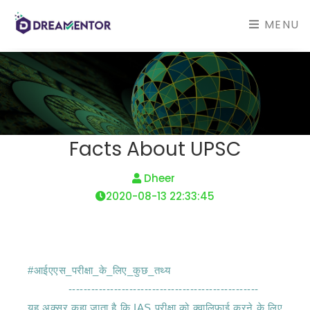
MENU
Facts About UPSC
 Dheer 
2020-08-13 22:33:45
#आईएएस_परीक्षा_के_लिए_कुछ_तथ्य

             --------------------------------------------------

यह अक्सर कहा जाता है कि IAS परीक्षा को क्वालिफाई करने के लिए 